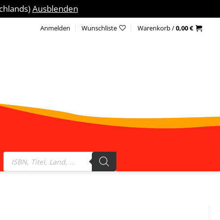
schlands)
Ausblenden
Anmelden
Wunschliste
Warenkorb /
0,00
€
Products
search