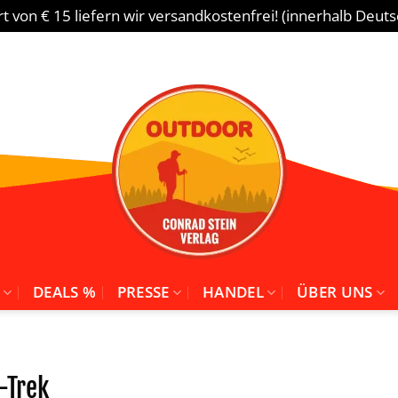
 von € 15 liefern wir versandkostenfrei! (innerhalb Deut
DEALS %
PRESSE
HANDEL
ÜBER UNS
-Trek