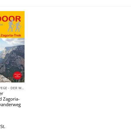
Zu
Wunschliste
hinzufügen
FERNWANDERWEGE - DER WEG IST DAS ZIEL
er
d Zagoria-
nwanderweg
St.