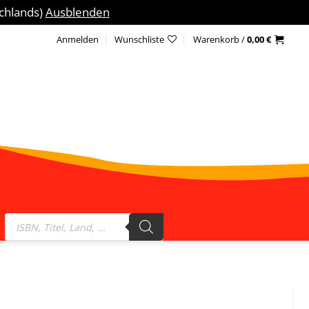
schlands)
Ausblenden
Anmelden
Wunschliste
Warenkorb /
0,00
€
Products
search