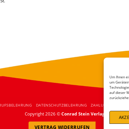
St.
Um Ihnen ei
um Gerätein
Technologie
auf dieser 
zurückziehe
RUFSBELEHRUNG
DATENSCHUTZBELEHRUNG
ZAHLUNGSARTEN
Copyright 2026 ©
Conrad Stein Verlag
AKZE
VERTRAG WIDERRUFEN