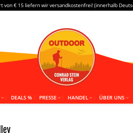
 von € 15 liefern wir versandkostenfrei! (innerhalb Deut
DEALS %
PRESSE
HANDEL
ÜBER UNS
lley