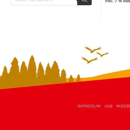
search
inkl. 7 % Mw
IMPRESSUM
AGB
WIDER