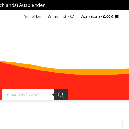
schlands)
Ausblenden
Anmelden
Wunschliste
Warenkorb /
0,00
€
Products
search