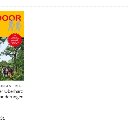
Zu
Wunschliste
hinzufügen
TAGESWANDERUNGEN - REGIONAL
er Oberharz
wanderungen
St.