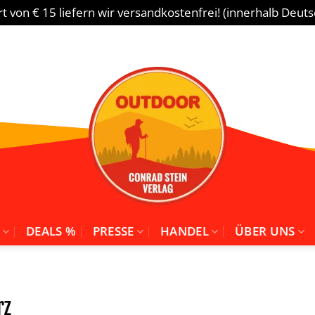
 von € 15 liefern wir versandkostenfrei! (innerhalb Deut
DEALS %
PRESSE
HANDEL
ÜBER UNS
rz