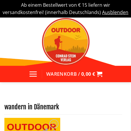
Ab einem Bestellwert von € 15 liefern wir
versandkostenfrei! (innerhalb Deutschlands)
Ausblenden
Zum
Inhalt
springen
WARENKORB /
0,00
€
wandern in Dänemark