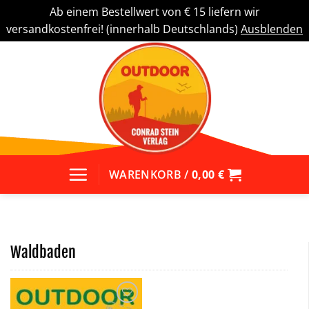
Ab einem Bestellwert von € 15 liefern wir
versandkostenfrei! (innerhalb Deutschlands)
Ausblenden
Zum
Inhalt
springen
WARENKORB /
0,00
€
Waldbaden