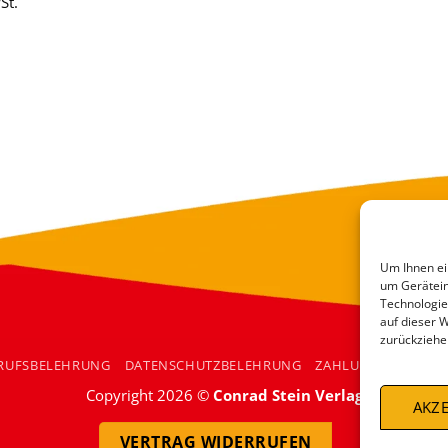
St.
Um Ihnen ei
um Gerätein
Technologie
auf dieser 
zurückziehe
RUFSBELEHRUNG
DATENSCHUTZBELEHRUNG
ZAHLUNGSARTEN
Copyright 2026 ©
Conrad Stein Verlag
AKZE
VERTRAG WIDERRUFEN