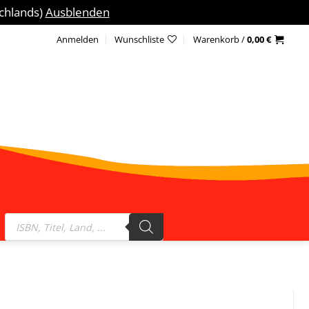
schlands)
Ausblenden
Anmelden
Wunschliste
Warenkorb /
0,00
€
Products
search