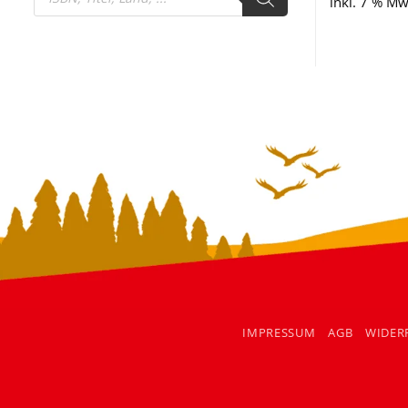
search
inkl. 7 % Mw
IMPRESSUM
AGB
WIDER