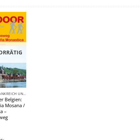
Zu
Wunschliste
hinzufügen
ORRÄTIG
PILGERN IN FRANKREICH UND BELGIEN
r Belgien:
ia Mosana /
a –
weg