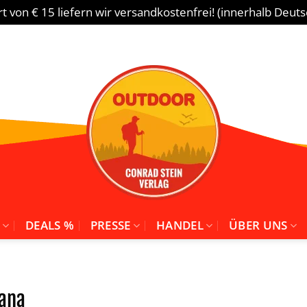
 von € 15 liefern wir versandkostenfrei! (innerhalb Deut
DEALS %
PRESSE
HANDEL
ÜBER UNS
sana