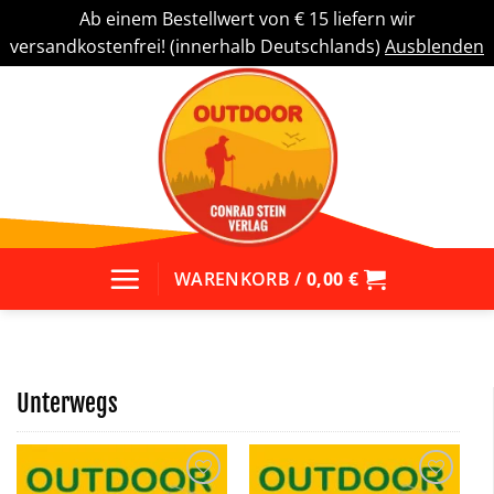
Ab einem Bestellwert von € 15 liefern wir
versandkostenfrei! (innerhalb Deutschlands)
Ausblenden
Zum
Inhalt
springen
WARENKORB /
0,00
€
Unterwegs