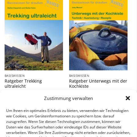
Zu
Zu
Wunschliste
Wunschliste
hinzufügen
hinzufügen
BASISWISSEN
BASISWISSEN
Ratgeber Trekking
Ratgeber Unterwegs mit der
ultraleicht
Kochkiste
12,90
€
12,90
€
Zustimmung verwalten
inkl. 7 % MwSt.
inkl. 7 % MwSt.
Um Ihnen ein optimales Erlebnis zu bieten, verwenden wir Technologien
wie Cookies, um Geräteinformationen zu speichern bzw. darauf
zuzugreifen. Wenn Sie diesen Technologien zustimmen, können wir
Daten wie das Surfverhalten oder eindeutige IDs auf dieser Website
verarbeiten. Wenn Sie Ihre Zustimmung nicht erteilen oder zurückziehen,