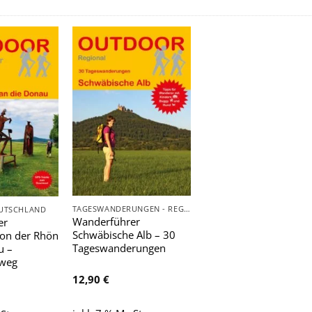
Zu
Zu
Wunschliste
Wunschliste
hinzufügen
hinzufügen
TAGESWANDERUNGEN - REGIONAL
EUTSCHLAND
Wanderführer
er
Schwäbische Alb – 30
on der Rhön
Tageswanderungen
u –
weg
12,90
€