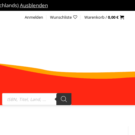
schlands)
Ausblenden
Anmelden
Wunschliste
Warenkorb /
0,00
€
Products
search