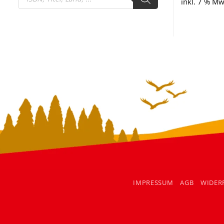
search
inkl. 7 % Mw
IMPRESSUM
AGB
WIDER