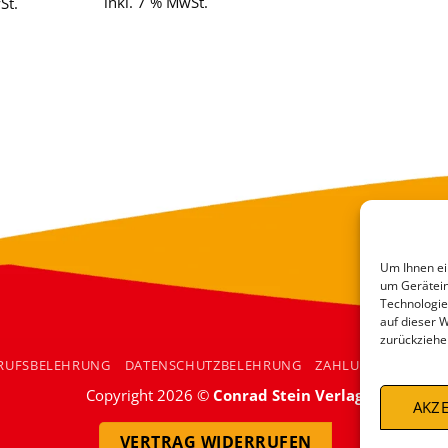
inkl. 7 % MwSt.
St.
Um Ihnen ei
um Gerätein
Technologie
auf dieser 
zurückziehe
RUFSBELEHRUNG
DATENSCHUTZBELEHRUNG
ZAHLUNGSARTEN
Copyright 2026 ©
Conrad Stein Verlag
AKZE
VERTRAG WIDERRUFEN