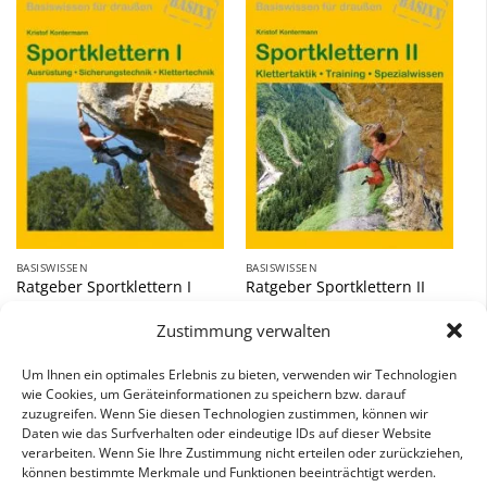
Zu
Zu
Wunschliste
Wunschliste
hinzufügen
hinzufügen
BASISWISSEN
BASISWISSEN
Ratgeber Sportklettern I
Ratgeber Sportklettern II
12,90
€
9,90
€
Zustimmung verwalten
inkl. 7 % MwSt.
inkl. 7 % MwSt.
Um Ihnen ein optimales Erlebnis zu bieten, verwenden wir Technologien
wie Cookies, um Geräteinformationen zu speichern bzw. darauf
zuzugreifen. Wenn Sie diesen Technologien zustimmen, können wir
Daten wie das Surfverhalten oder eindeutige IDs auf dieser Website
verarbeiten. Wenn Sie Ihre Zustimmung nicht erteilen oder zurückziehen,
können bestimmte Merkmale und Funktionen beeinträchtigt werden.