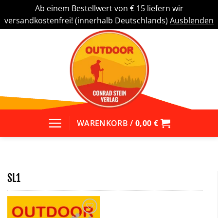
Ab einem Bestellwert von € 15 liefern wir
versandkostenfrei! (innerhalb Deutschlands)
Ausblenden
Zum
Inhalt
springen
WARENKORB /
0,00
€
SL1