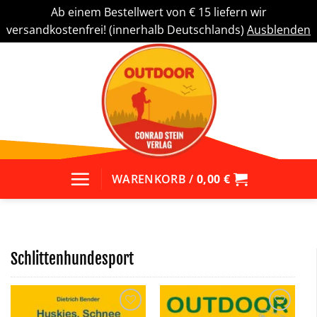
Ab einem Bestellwert von € 15 liefern wir
versandkostenfrei! (innerhalb Deutschlands)
Ausblenden
Zum
Inhalt
springen
WARENKORB /
0,00
€
Schlittenhundesport