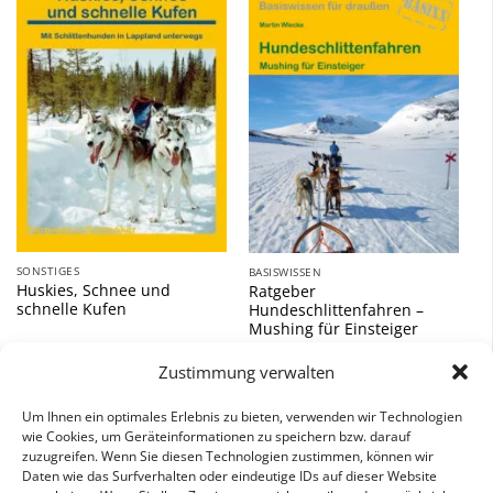
Zu
Zu
Wunschliste
Wunschliste
hinzufügen
hinzufügen
SONSTIGES
BASISWISSEN
Huskies, Schnee und
Ratgeber
schnelle Kufen
Hundeschlittenfahren –
Mushing für Einsteiger
9,90
€
8,90
€
Zustimmung verwalten
inkl. 7 % MwSt.
inkl. 7 % MwSt.
Um Ihnen ein optimales Erlebnis zu bieten, verwenden wir Technologien
wie Cookies, um Geräteinformationen zu speichern bzw. darauf
zuzugreifen. Wenn Sie diesen Technologien zustimmen, können wir
Daten wie das Surfverhalten oder eindeutige IDs auf dieser Website