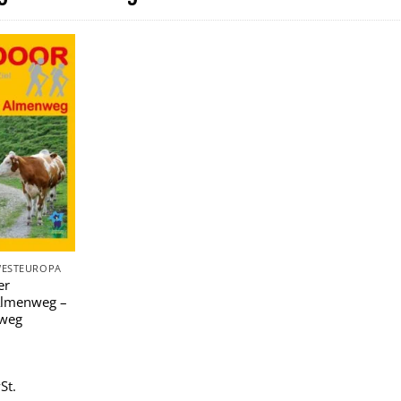
Zu
Wunschliste
hinzufügen
WESTEUROPA
er
Almenweg –
weg
St.