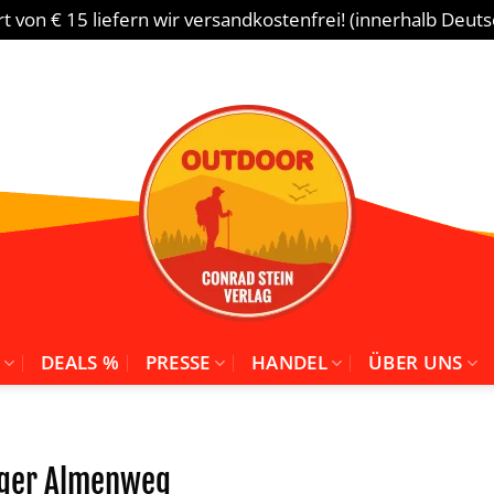
 von € 15 liefern wir versandkostenfrei! (innerhalb Deut
DEALS %
PRESSE
HANDEL
ÜBER UNS
rger Almenweg