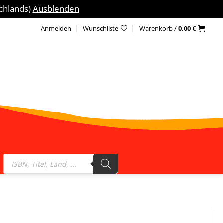
schlands)
Ausblenden
Anmelden
Wunschliste
Warenkorb /
0,00
€
Products
search