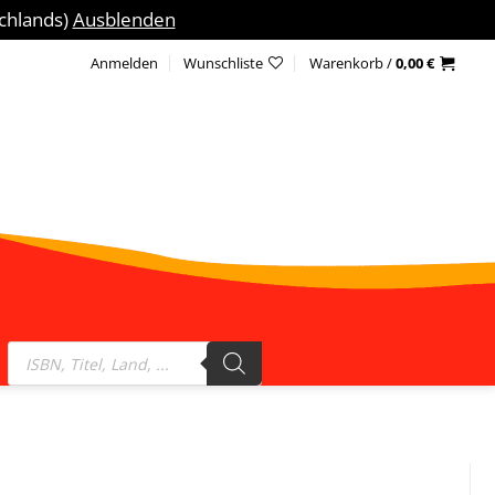
schlands)
Ausblenden
Anmelden
Wunschliste
Warenkorb /
0,00
€
Products
search