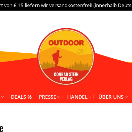
 von € 15 liefern wir versandkostenfrei! (innerhalb Deut
DEALS %
PRESSE
HANDEL
ÜBER UNS
e