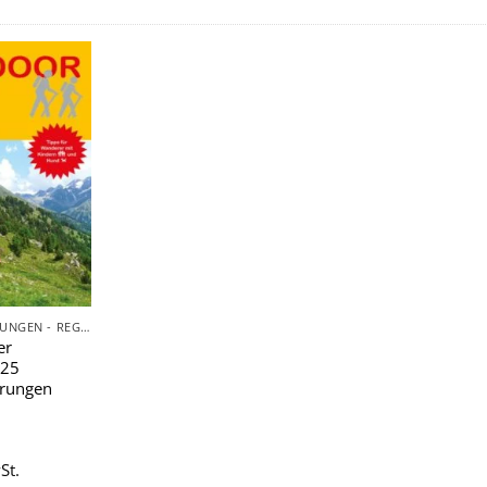
Zu
Wunschliste
hinzufügen
TAGESWANDERUNGEN - REGIONAL
er
 25
rungen
St.