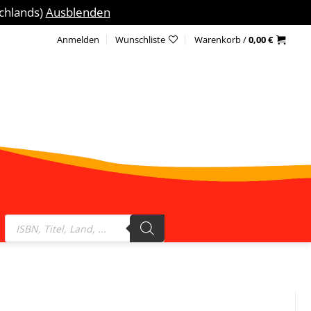
schlands)
Ausblenden
Anmelden
Wunschliste
Warenkorb /
0,00
€
Products
search