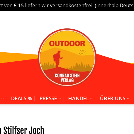
 von € 15 liefern wir versandkostenfrei! (innerhalb Deut
DEALS %
PRESSE
HANDEL
ÜBER UNS
 Stilfser Joch