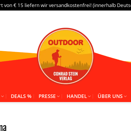
 von € 15 liefern wir versandkostenfrei! (innerhalb Deut
DEALS %
PRESSE
HANDEL
ÜBER UNS
na