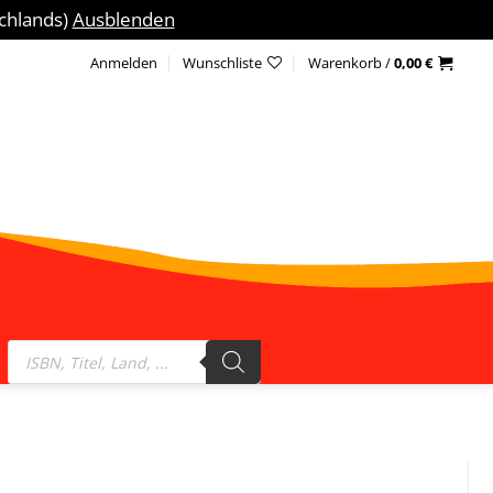
schlands)
Ausblenden
Anmelden
Wunschliste
Warenkorb /
0,00
€
Products
search