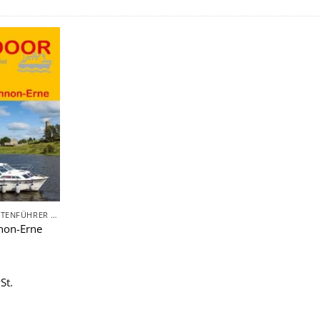
Zu
Wunschliste
hinzufügen
RAD- UND ROUTENFÜHRER - FAHRRAD, AUTO, WOHNMOBIL, BOOT
nnon-Erne
St.