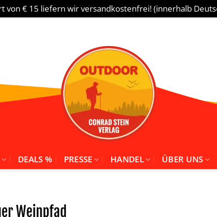
 von € 15 liefern wir versandkostenfrei! (innerhalb Deut
DEALS %
PRESSE
HANDEL
ÜBER UNS
uer Weinpfad