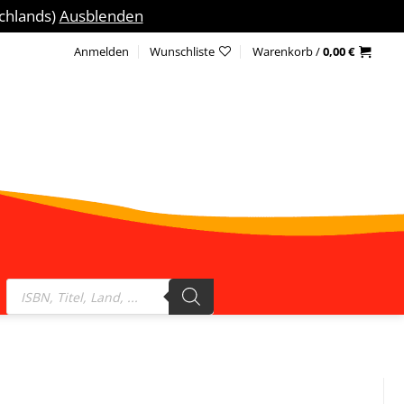
schlands)
Ausblenden
Anmelden
Wunschliste
Warenkorb /
0,00
€
Products
search