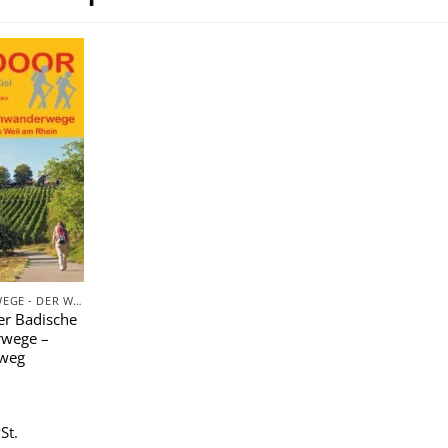
Zu
Wunschliste
hinzufügen
FERNWANDERWEGE - DER WEG IST DAS ZIEL
r Badische
wege –
weg
St.