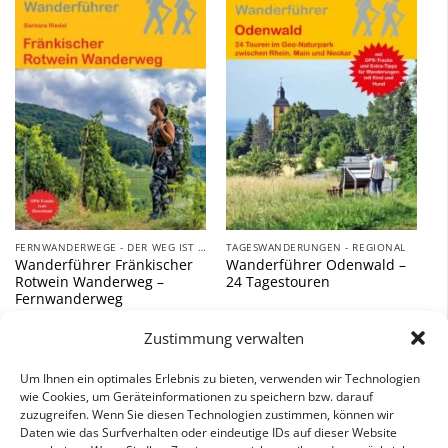
Zu
Zu
Wunschliste
Wunschliste
hinzufügen
hinzufügen
FERNWANDERWEGE - DER WEG IST DAS ZIEL
TAGESWANDERUNGEN - REGIONAL
Wanderführer Fränkischer
Wanderführer Odenwald –
Rotwein Wanderweg –
24 Tagestouren
Fernwanderweg
10,90
€
14,90
€
Zustimmung verwalten
inkl. 7 % MwSt.
inkl. 7 % MwSt.
Um Ihnen ein optimales Erlebnis zu bieten, verwenden wir Technologien
wie Cookies, um Geräteinformationen zu speichern bzw. darauf
zuzugreifen. Wenn Sie diesen Technologien zustimmen, können wir
Daten wie das Surfverhalten oder eindeutige IDs auf dieser Website