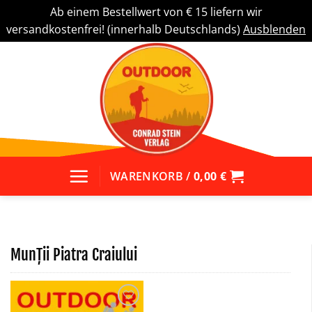
Ab einem Bestellwert von € 15 liefern wir
versandkostenfrei! (innerhalb Deutschlands)
Ausblenden
Zum
Inhalt
springen
WARENKORB /
0,00
€
Munții Piatra Craiului