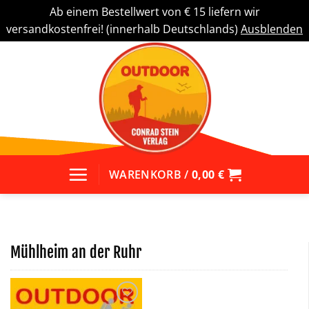
Ab einem Bestellwert von € 15 liefern wir
versandkostenfrei! (innerhalb Deutschlands)
Ausblenden
Zum
Inhalt
springen
WARENKORB /
0,00
€
Mühlheim an der Ruhr