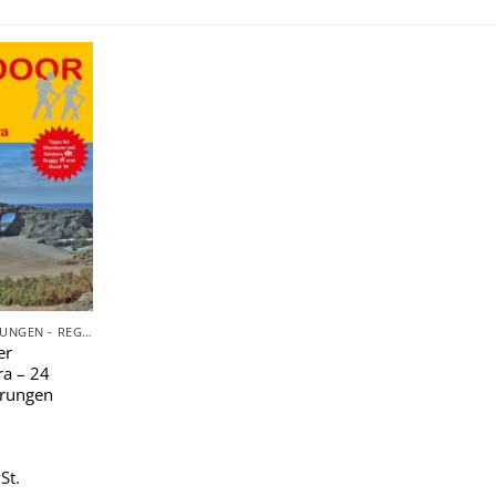
Zu
Wunschliste
hinzufügen
TAGESWANDERUNGEN - REGIONAL
er
ra – 24
rungen
St.