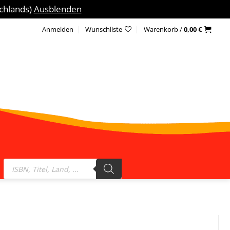
schlands)
Ausblenden
Anmelden
Wunschliste
Warenkorb /
0,00
€
Products
search