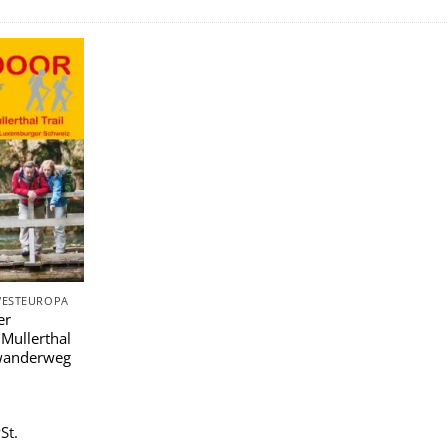
Zu
Wunschliste
hinzufügen
WESTEUROPA
er
Mullerthal
nwanderweg
St.