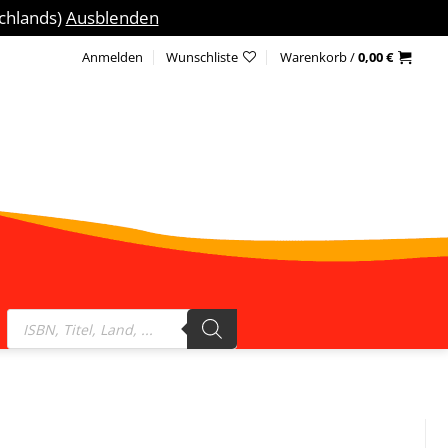
schlands)
Ausblenden
Anmelden
Wunschliste
Warenkorb /
0,00
€
Products
search