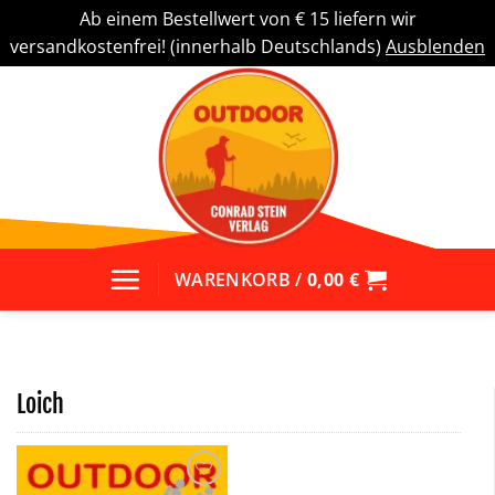
Ab einem Bestellwert von € 15 liefern wir
versandkostenfrei! (innerhalb Deutschlands)
Ausblenden
Zum
Inhalt
springen
WARENKORB /
0,00
€
Loich