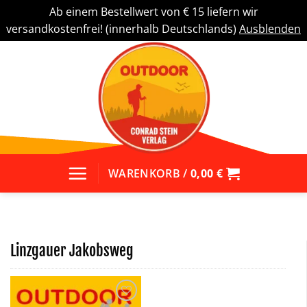
Ab einem Bestellwert von € 15 liefern wir
versandkostenfrei! (innerhalb Deutschlands)
Ausblenden
Zum
Inhalt
springen
WARENKORB /
0,00
€
Linzgauer Jakobsweg