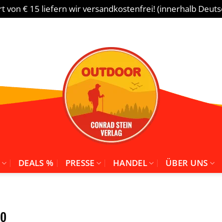
 von € 15 liefern wir versandkostenfrei! (innerhalb Deut
DEALS %
PRESSE
HANDEL
ÜBER UNS
o