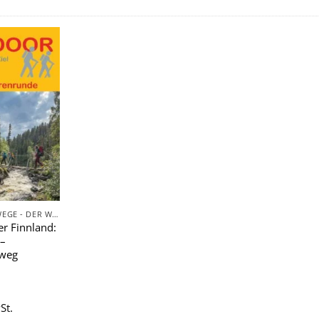
Zu
Wunschliste
hinzufügen
FERNWANDERWEGE - DER WEG IST DAS ZIEL
r Finnland:
–
weg
St.