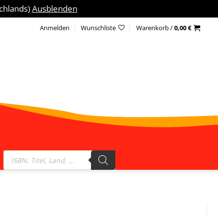
schlands)
Ausblenden
Anmelden
Wunschliste
Warenkorb /
0,00
€
Products
search