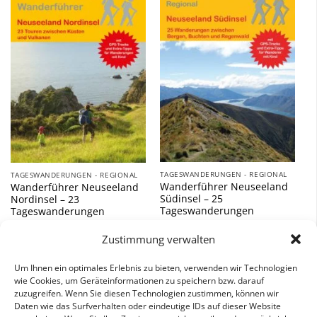
Zu
Zu
Wunschliste
Wunschliste
hinzufügen
hinzufügen
TAGESWANDERUNGEN - REGIONAL
TAGESWANDERUNGEN - REGIONAL
Wanderführer Neuseeland
Wanderführer Neuseeland
Südinsel – 25
Nordinsel – 23
Tageswanderungen
Tageswanderungen
12,90
€
14,90
€
Zustimmung verwalten
inkl. 7 % MwSt.
inkl. 7 % MwSt.
Um Ihnen ein optimales Erlebnis zu bieten, verwenden wir Technologien
wie Cookies, um Geräteinformationen zu speichern bzw. darauf
zuzugreifen. Wenn Sie diesen Technologien zustimmen, können wir
Daten wie das Surfverhalten oder eindeutige IDs auf dieser Website