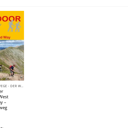
Zu
Wunschliste
hinzufügen
FERNWANDERWEGE - DER WEG IST DAS ZIEL
er
 West
y –
weg