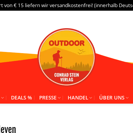
 von € 15 liefern wir versandkostenfrei! (innerhalb Deut
DEALS %
PRESSE
HANDEL
ÜBER UNS
leven