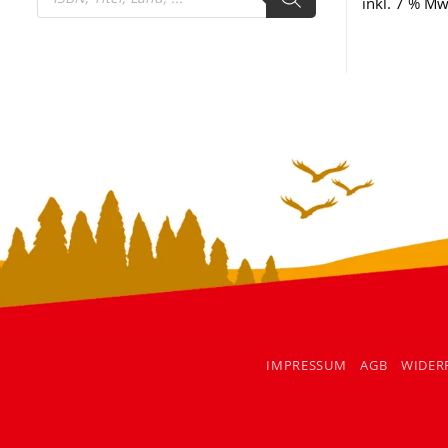
search
inkl. 7 % Mw
IMPRESSUM
AGB
WIDER