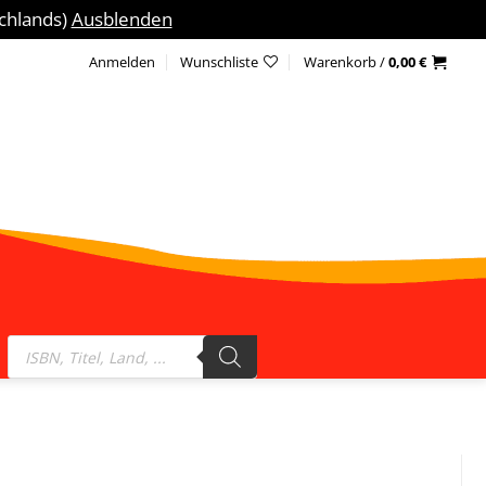
schlands)
Ausblenden
Anmelden
Wunschliste
Warenkorb /
0,00
€
Products
search