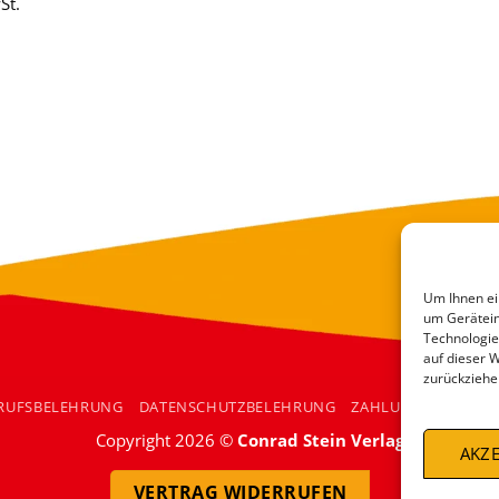
St.
Um Ihnen ei
um Gerätein
Technologie
auf dieser 
zurückziehe
RUFSBELEHRUNG
DATENSCHUTZBELEHRUNG
ZAHLUNGSARTEN
Copyright 2026 ©
Conrad Stein Verlag
AKZE
VERTRAG WIDERRUFEN