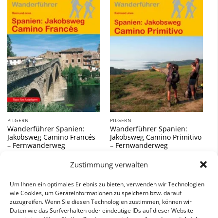
Zu
Zu
Wunschliste
Wunschliste
hinzufügen
hinzufügen
PILGERN
PILGERN
Wanderführer Spanien:
Wanderführer Spanien:
Jakobsweg Camino Francés
Jakobsweg Camino Primitivo
– Fernwanderweg
– Fernwanderweg
18,00
€
16,90
€
Zustimmung verwalten
inkl. 7 % MwSt.
inkl. 7 % MwSt.
Um Ihnen ein optimales Erlebnis zu bieten, verwenden wir Technologien
wie Cookies, um Geräteinformationen zu speichern bzw. darauf
zuzugreifen. Wenn Sie diesen Technologien zustimmen, können wir
Daten wie das Surfverhalten oder eindeutige IDs auf dieser Website