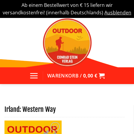
Ab einem Bestellwert von € 15 liefern wir
versandkostenfrei! (innerhalb Deutschlands)
Ausblenden
Zum
Inhalt
springen
WARENKORB /
0,00
€
Irland: Western Way