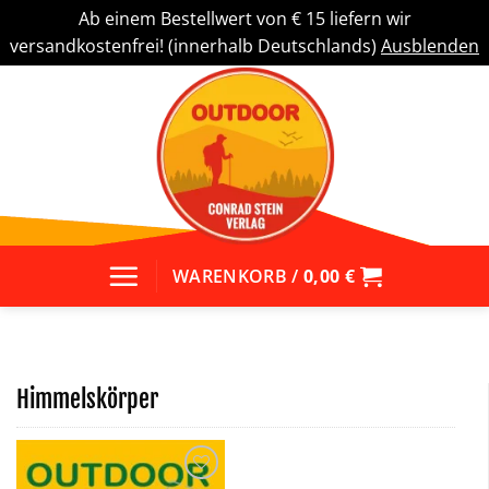
Ab einem Bestellwert von € 15 liefern wir
versandkostenfrei! (innerhalb Deutschlands)
Ausblenden
Zum
Inhalt
springen
WARENKORB /
0,00
€
Himmelskörper