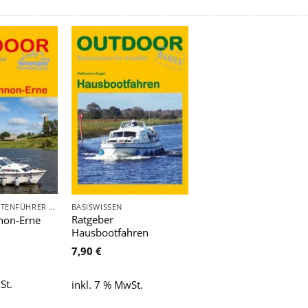
Zu
Zu
Wunschliste
Wunschliste
hinzufügen
hinzufügen
RAD- UND ROUTENFÜHRER - FAHRRAD, AUTO, WOHNMOBIL, BOOT
BASISWISSEN
Ratgeber
nnon-Erne
Hausbootfahren
7,90
€
St.
inkl. 7 % MwSt.