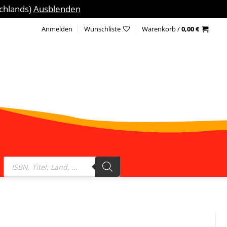
schlands)
Ausblenden
Anmelden
Wunschliste
Warenkorb /
0,00
€
Products
search