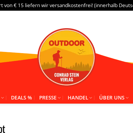
 von € 15 liefern wir versandkostenfrei! (innerhalb Deut
DEALS %
PRESSE
HANDEL
ÜBER UNS
ot