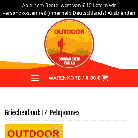
Ab einem Bestellwert von € 15 liefern wir
versandkostenfrei! (innerhalb Deutschlands)
Ausblenden
Zum
Inhalt
springen
WARENKORB /
0,00
€
Griechenland: E4 Peloponnes