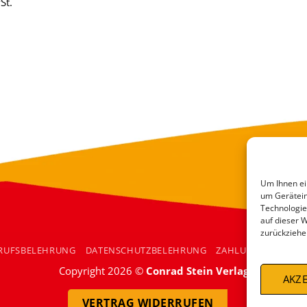
St.
Um Ihnen ei
um Gerätein
Technologie
auf dieser 
zurückziehe
RUFSBELEHRUNG
DATENSCHUTZBELEHRUNG
ZAHLUNGSARTEN
Copyright 2026 ©
Conrad Stein Verlag
AKZE
VERTRAG WIDERRUFEN