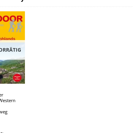
Zu
Wunschliste
hinzufügen
ORRÄTIG
er
 Western
weg