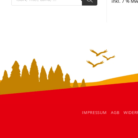
search
inkl. 7 % Mw
IMPRESSUM
AGB
WIDER