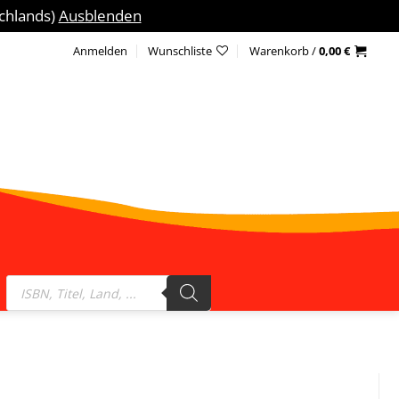
schlands)
Ausblenden
Anmelden
Wunschliste
Warenkorb /
0,00
€
Products
search