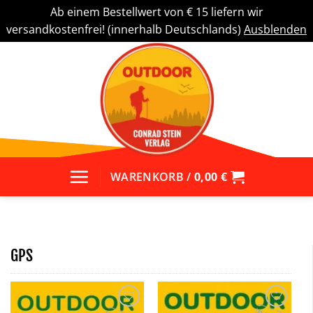
Ab einem Bestellwert von € 15 liefern wir
versandkostenfrei! (innerhalb Deutschlands)
Ausblenden
Zum
Inhalt
springen
WARENKORB /
0,00
€
GPS