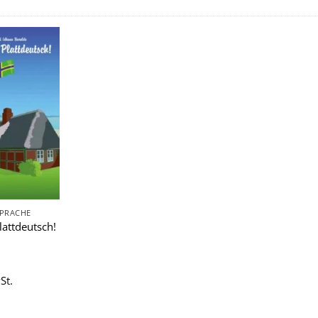
Zu
Wunschliste
hinzufügen
SPRACHE
lattdeutsch!
St.