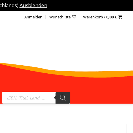
schlands)
Ausblenden
Anmelden
Wunschliste
Warenkorb /
0,00
€
Products
search