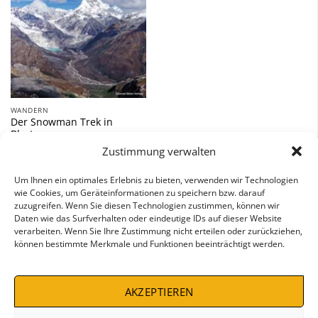
Zu
Wunschliste
hinzufügen
WANDERN
Der Snowman Trek in
Bhutan
Zustimmung verwalten
29,80
€
Um Ihnen ein optimales Erlebnis zu bieten, verwenden wir Technologien
inkl. 7 % MwSt.
wie Cookies, um Geräteinformationen zu speichern bzw. darauf
zuzugreifen. Wenn Sie diesen Technologien zustimmen, können wir
Daten wie das Surfverhalten oder eindeutige IDs auf dieser Website
verarbeiten. Wenn Sie Ihre Zustimmung nicht erteilen oder zurückziehen,
können bestimmte Merkmale und Funktionen beeinträchtigt werden.
AKZEPTIEREN
IMPRESSUM
AGB
WIDERRUFSBELEHRUNG