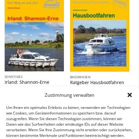
Zu
Zu
Wunschliste
Wunschliste
hinzufügen
hinzufügen
SONSTIGES
BASISWISSEN
Irland: Shannon-Erne
Ratgeber Hausbootfahren
16,90
€
7,90
€
Zustimmung verwalten
inkl. 7 % MwSt.
inkl. 7 % MwSt.
Um Ihnen ein optimales Erlebnis zu bieten, verwenden wir Technologien
wie Cookies, um Geräteinformationen zu speichern bzw. darauf
zuzugreifen. Wenn Sie diesen Technologien zustimmen, können wir
Daten wie das Surfverhalten oder eindeutige IDs auf dieser Website
verarbeiten. Wenn Sie Ihre Zustimmung nicht erteilen oder zurückziehen,
können bestimmte Merkmale und Funktionen beeinträchtigt werden.