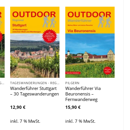
Zu
Zu
e
Wunschliste
Wunschliste
hinzufügen
hinzufügen
TAGESWANDERUNGEN - REGIONAL
TAGESWANDERUNGEN - REGIONAL
PILGERN
Wanderführer Stuttgart
Wanderführer Via
– 30 Tageswanderungen
Beuronensis –
Fernwanderweg
12,90
€
15,90
€
inkl. 7 % MwSt.
inkl. 7 % MwSt.