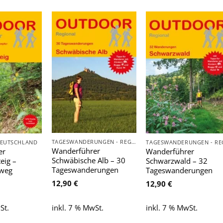
Zu
Zu
Zu
Wunschliste
Wunschliste
Wunschlist
hinzufügen
hinzufügen
hinzufügen
TAGESWANDERUNGEN - REGIONAL
DEUTSCHLAND
Wanderführer
er
Wanderführer
Schwäbische Alb – 30
eig –
Schwarzwald – 32
Tageswanderungen
weg
Tageswanderungen
12,90
€
12,90
€
inkl. 7 % MwSt.
St.
inkl. 7 % MwSt.