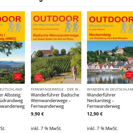
Zu
Zu
Zu
Wunschliste
Wunschliste
Wunschlist
hinzufügen
hinzufügen
hinzufügen
DEUTSCHLAND
FERNWANDERWEGE - DER WEG IST DAS ZIEL
WANDERN IN DEUTSCHLAN
r Albsteig
Wanderführer Badische
Wanderführer
südrandweg
Weinwanderwege –
Neckarsteig –
rnwanderweg
Fernwanderweg
Fernwanderweg
9,90
€
12,90
€
St.
inkl. 7 % MwSt.
inkl. 7 % MwSt.