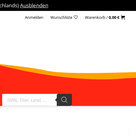
schlands)
Ausblenden
Anmelden
Wunschliste
Warenkorb /
0,00
€
Products
search