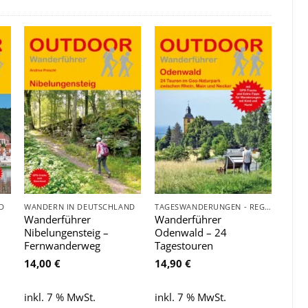
Zu
Zu
e
Wunschliste
Wunschliste
hinzufügen
hinzufügen
D
WANDERN IN DEUTSCHLAND
TAGESWANDERUNGEN - REGIONAL
Wanderführer
Wanderführer
Nibelungensteig –
Odenwald – 24
Fernwanderweg
Tagestouren
14,00
€
14,90
€
inkl. 7 % MwSt.
inkl. 7 % MwSt.