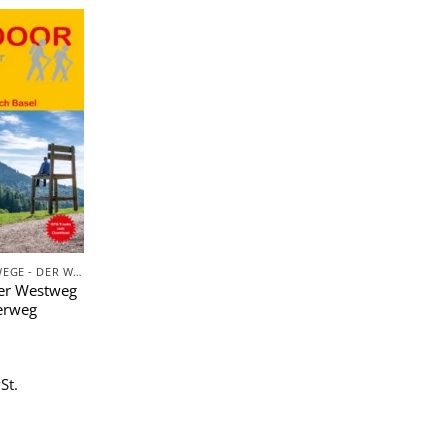
Zu
Wunschliste
hinzufügen
FERNWANDERWEGE - DER WEG IST DAS ZIEL
er Westweg
erweg
St.