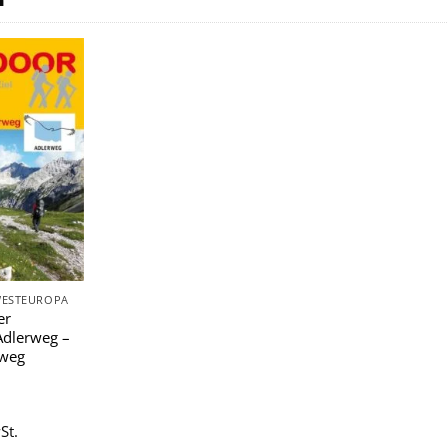
Zu
Wunschliste
hinzufügen
WESTEUROPA
er
Adlerweg –
weg
St.