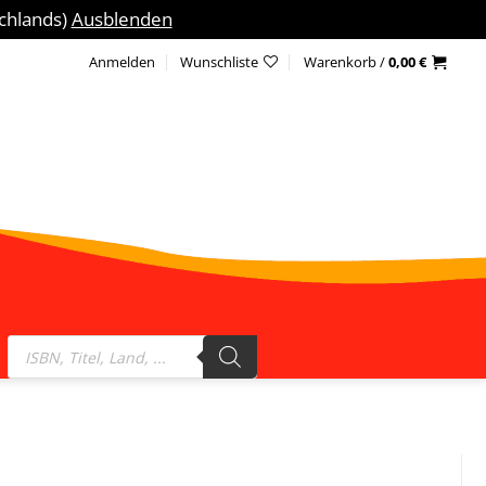
schlands)
Ausblenden
Anmelden
Wunschliste
Warenkorb /
0,00
€
Products
search