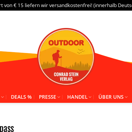
 von € 15 liefern wir versandkostenfrei! (innerhalb Deut
DEALS %
PRESSE
HANDEL
ÜBER UNS
pass