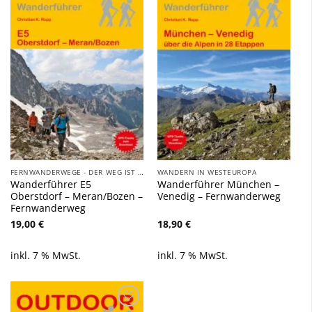
Zu
Zu
Wunschliste
Wunschliste
hinzufügen
hinzufügen
FERNWANDERWEGE - DER WEG IST DAS ZIEL
WANDERN IN WESTEUROPA
Wanderführer E5
Wanderführer München –
Oberstdorf – Meran/Bozen –
Venedig – Fernwanderweg
Fernwanderweg
19,00
€
18,90
€
inkl. 7 % MwSt.
inkl. 7 % MwSt.