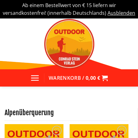
Ab einem Bestellwert von € 15 liefern wir
versandkostenfrei! (innerhalb Deutschlands)
Ausblenden
Zum
Inhalt
springen
WARENKORB /
0,00
€
Alpenüberquerung