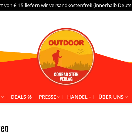
 von € 15 liefern wir versandkostenfrei! (innerhalb Deut
DEALS %
PRESSE
HANDEL
ÜBER UNS
weg