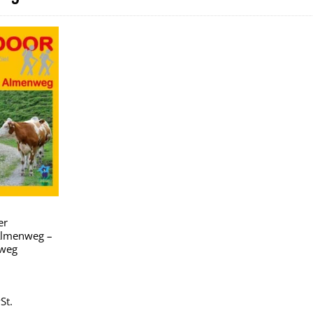
Zu
Wunschliste
hinzufügen
er
Almenweg –
weg
St.