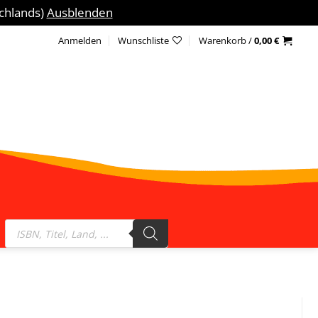
schlands)
Ausblenden
Anmelden
Wunschliste
Warenkorb /
0,00
€
Products
search