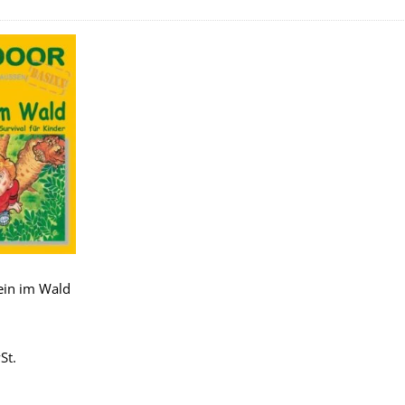
Zu
Wunschliste
hinzufügen
ein im Wald
St.