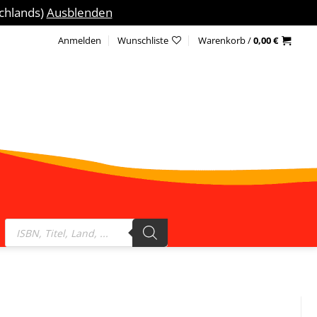
schlands)
Ausblenden
Anmelden
Wunschliste
Warenkorb /
0,00
€
Products
search