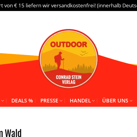
 von € 15 liefern wir versandkostenfrei! (innerhalb Deut
DEALS %
PRESSE
HANDEL
ÜBER UNS
im Wald