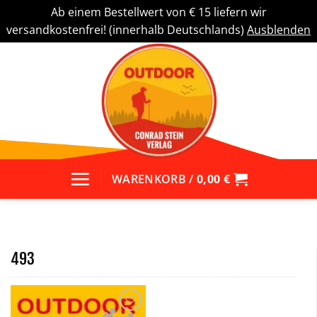
Ab einem Bestellwert von € 15 liefern wir
versandkostenfrei! (innerhalb Deutschlands)
Ausblenden
Zum
Inhalt
springen
WARENKORB /
0,00
€
493