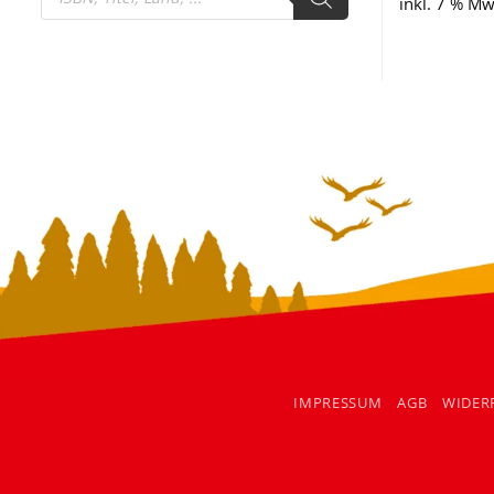
search
inkl. 7 % Mw
IMPRESSUM
AGB
WIDER