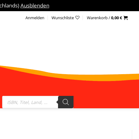
schlands)
Ausblenden
Anmelden
Wunschliste
Warenkorb /
0,00
€
Products
search