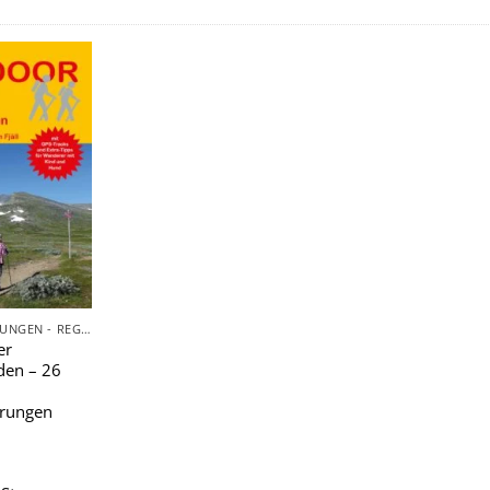
Zu
Wunschliste
hinzufügen
TAGESWANDERUNGEN - REGIONAL
er
den – 26
rungen