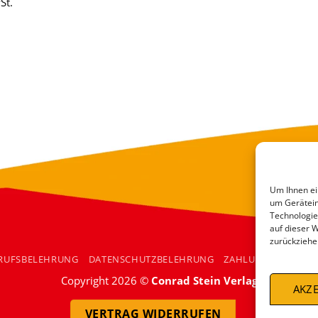
St.
Um Ihnen ei
um Gerätein
Technologie
auf dieser 
zurückziehe
RUFSBELEHRUNG
DATENSCHUTZBELEHRUNG
ZAHLUNGSARTEN
Copyright 2026 ©
Conrad Stein Verlag
AKZE
VERTRAG WIDERRUFEN