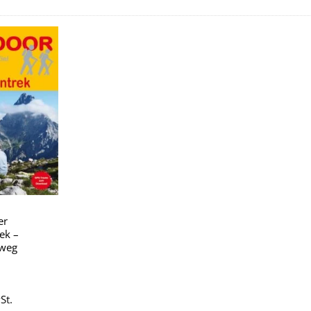
Zu
Wunschliste
hinzufügen
er
ek –
weg
St.