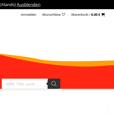
schlands)
Ausblenden
Anmelden
Wunschliste
Warenkorb /
0,00
€
Products
search