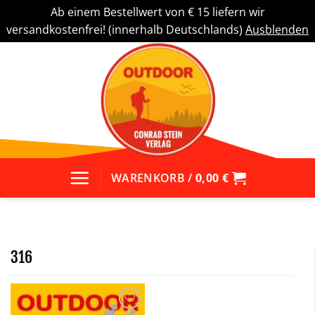
Ab einem Bestellwert von € 15 liefern wir
versandkostenfrei! (innerhalb Deutschlands)
Ausblenden
Zum
Inhalt
springen
WARENKORB /
0,00
€
316