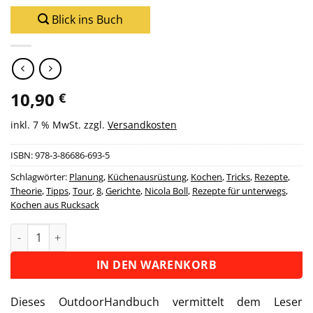
Blick ins Buch
10,90
€
inkl. 7 % MwSt.
zzgl.
Versandkosten
ISBN:
978-3-86686-693-5
Schlagwörter:
Planung
,
Küchenausrüstung
,
Kochen
,
Tricks
,
Rezepte
,
Theorie
,
Tipps
,
Tour
,
8
,
Gerichte
,
Nicola Boll
,
Rezepte für unterwegs
,
Kochen aus Rucksack
Ratgeber Kochen aus Rucksack und Packtasche Menge
Alternative:
IN DEN WARENKORB
Dieses OutdoorHandbuch vermittelt dem Leser