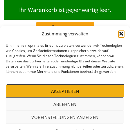
Ihr Warenkorb ist gegenwärtig leer.
ZURÜCK ZUM SHOP
Zustimmung verwalten
Um Ihnen ein optimales Erlebnis zu bieten, verwenden wir Technologien
wie Cookies, um Geräteinformationen zu speichern bzw. darauf
zuzugreifen. Wenn Sie diesen Technologien zustimmen, können wir
Daten wie das Surfverhalten oder eindeutige IDs auf dieser Website
verarbeiten. Wenn Sie Ihre Zustimmung nicht erteilen oder zurückziehen,
können bestimmte Merkmale und Funktionen beeinträchtigt werden.
AKZEPTIEREN
IMPRESSUM
AGB
WIDERRUFSBELEHRUNG
DATENSCHUTZBELEHRUNG
ZAHLUNGSARTEN
VERSANDKOSTEN
DEALS %
ABLEHNEN
Copyright 2026 ©
Conrad Stein Verlag
VOREINSTELLUNGEN ANZEIGEN
VERTRAG WIDERRUFEN