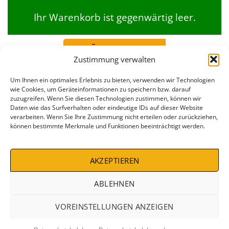
Ihr Warenkorb ist gegenwärtig leer.
ZURÜCK ZUM SHOP
Zustimmung verwalten
Um Ihnen ein optimales Erlebnis zu bieten, verwenden wir Technologien
wie Cookies, um Geräteinformationen zu speichern bzw. darauf
zuzugreifen. Wenn Sie diesen Technologien zustimmen, können wir
Daten wie das Surfverhalten oder eindeutige IDs auf dieser Website
verarbeiten. Wenn Sie Ihre Zustimmung nicht erteilen oder zurückziehen,
können bestimmte Merkmale und Funktionen beeinträchtigt werden.
AKZEPTIEREN
IMPRESSUM
AGB
WIDERRUFSBELEHRUNG
DATENSCHUTZBELEHRUNG
ZAHLUNGSARTEN
VERSANDKOSTEN
DEALS %
ABLEHNEN
Copyright 2026 ©
Conrad Stein Verlag
VOREINSTELLUNGEN ANZEIGEN
VERTRAG WIDERRUFEN